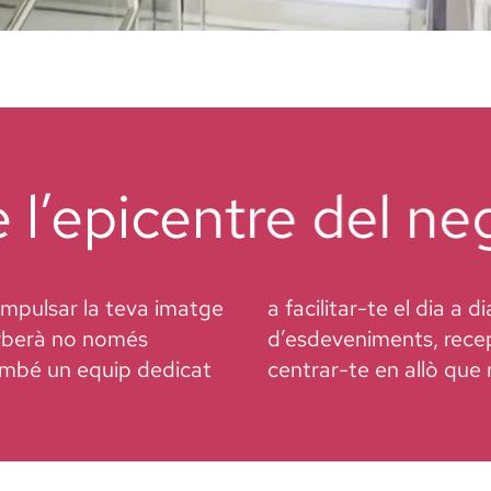
l’epicentre del nego
mpulsar la teva imatge
rveis com la gestió
arberà no només
 perquè tu puguis
també un equip dedicat
centrar-te en allò que 