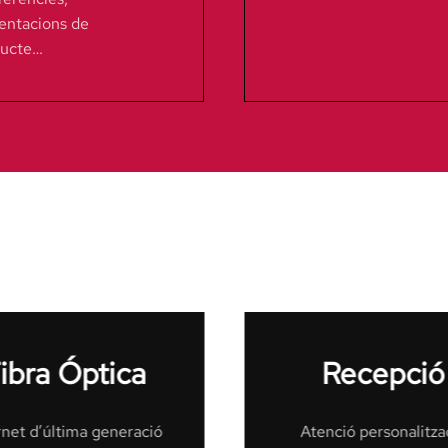
entacions de
ducte…
Recepció
Accés 24h
enció personalitzada.
Parking privat i segure