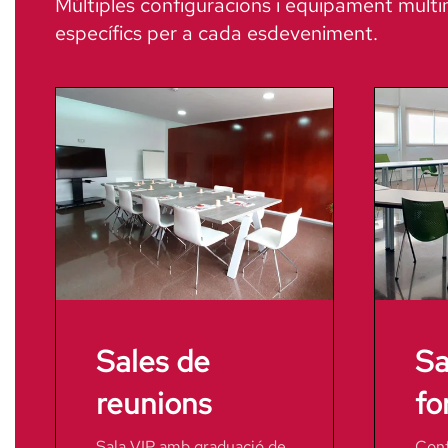
Múltiples configuracions i equipament multi
específics per a cada esdeveniment.
Sales de
Sa
reunions
fo
Sala VIP amb graduació de
Conf