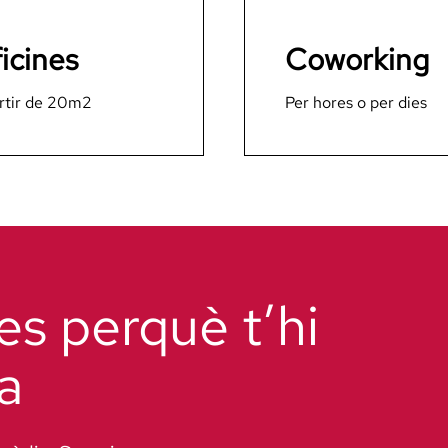
icines
Coworking
rtir de 20m2
Per hores o per dies
es perquè t’hi
a