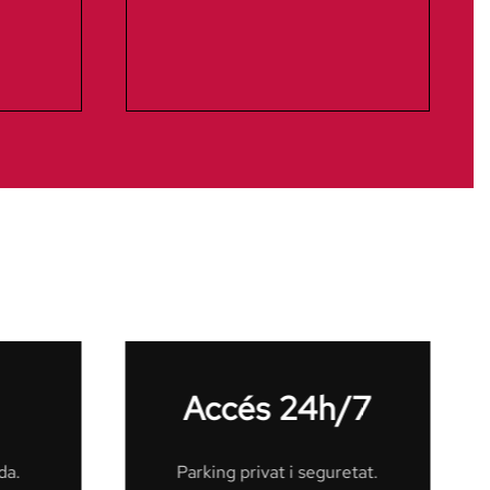
/7
I més!
tat.
Magatzem, copisteria,