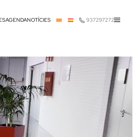
ES
AGENDA
NOTÍCIES
937297272