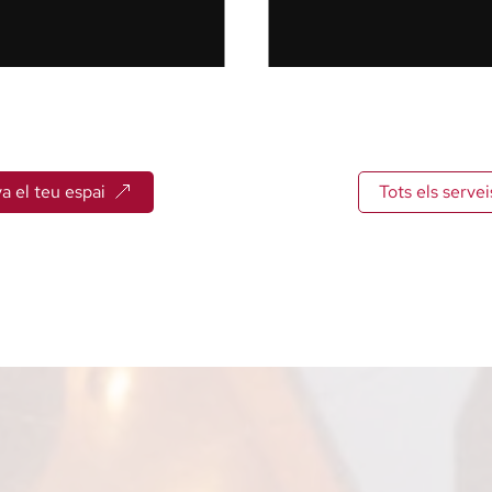
a el teu espai
Tots els servei