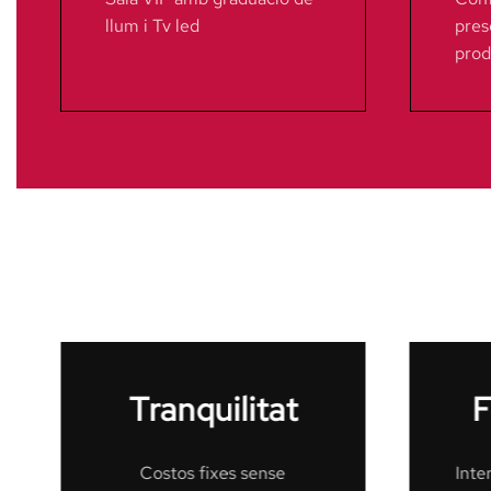
llum i Tv led
pres
pro
Fibra Óptica
Internet d’última generació
At