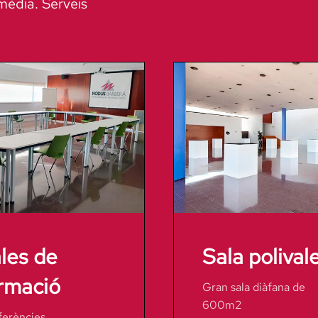
mèdia. Serveis
les de
Sala polival
rmació
Gran sala diàfana de
600m2
erències,