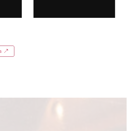
neteja…
s